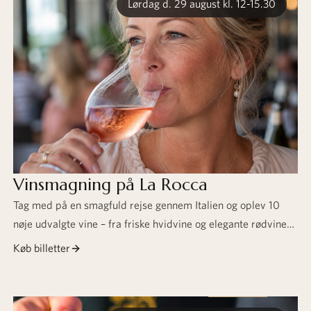
Lørdag d. 29 august kl. 12-15.30
Vinsmagning på La Rocca
Tag med på en smagfuld rejse gennem Italien og oplev 10
nøje udvalgte vine – fra friske hvidvine og elegante rødvine
til udsøgte dessertvine. Forkæl sanserne med godt selskab,
Køb billetter
spændende vine og ægte italiensk gastronomi.