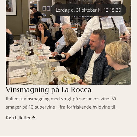
Lørdag d. 31 oktober kl. 12-15.30
Vinsmagning på La Rocca
Italiensk vinsmagning med vægt på sæsonens vine. Vi
smager på 10 supervine – fra forfriskende hvidvine til
karakterfulde rødvine og søde dessertvine. Til vinene
Køb billetter
serveres 5-stjernet italiensk buffet med italienske
specialiteter.