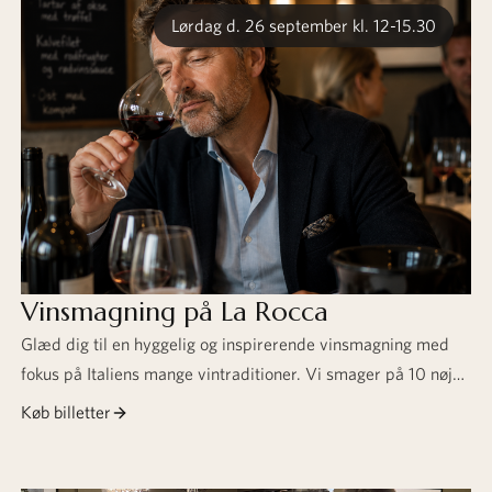
Lørdag d. 26 september kl. 12-15.30
Vinsmagning på La Rocca
Glæd dig til en hyggelig og inspirerende vinsmagning med
fokus på Italiens mange vintraditioner. Vi smager på 10 nøje
udvalgte italienske vine – fra sprøde hvidvine og
Køb billetter
karakterfulde rødvine til sødmefulde dessertvine.