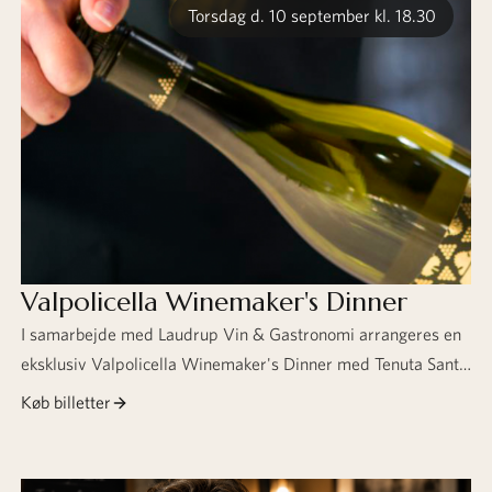
Torsdag d. 10 september kl. 18.30
Valpolicella Winemaker's Dinner
I samarbejde med Laudrup Vin & Gastronomi arrangeres en
eksklusiv Valpolicella Winemaker's Dinner med Tenuta Santa
Maria. Vi får besøg af winemaker og ejer Giovanni Bertani,
Køb billetter
som tager os med på en smagsrejse gennem syv vine,
ledsaget af en eksklusiv 5 retters menu.