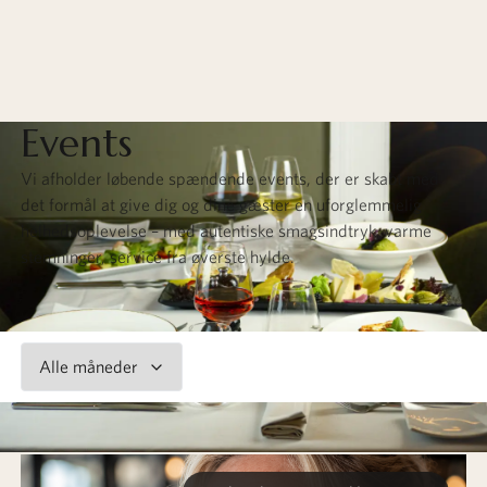
Events
Vi afholder løbende spændende events, der er skabt med
det formål at give dig og dine gæster en uforglemmelig
helhedsoplevelse – med autentiske smagsindtryk, varme
stemninger, service fra øverste hylde.