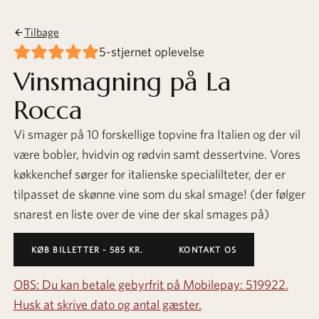
Tilbage
5-stjernet oplevelse
Vinsmagning på La
Rocca
Vi smager på 10 forskellige topvine fra Italien og der vil
være bobler, hvidvin og rødvin samt dessertvine. Vores
køkkenchef sørger for italienske specialilteter, der er
tilpasset de skønne vine som du skal smage! (der følger
snarest en liste over de vine der skal smages på)
KØB BILLETTER - 585 KR.
KONTAKT OS
OBS: Du kan betale gebyrfrit på Mobilepay: 519922.
Husk at skrive dato og antal gæster.