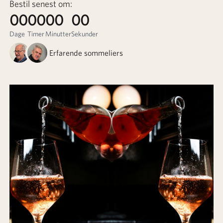
Bestil senest om:
00
00
00
00
Dage
Timer
Minutter
Sekunder
Erfarende sommeliers